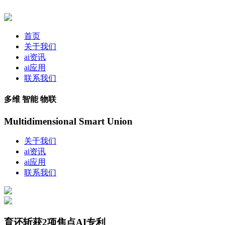
首页
关于我们
ai资讯
ai应用
联系我们
多维 智能 物联
Multidimensional Smart Union
关于我们
ai资讯
ai应用
联系我们
育还斩获2项焦点AI专利