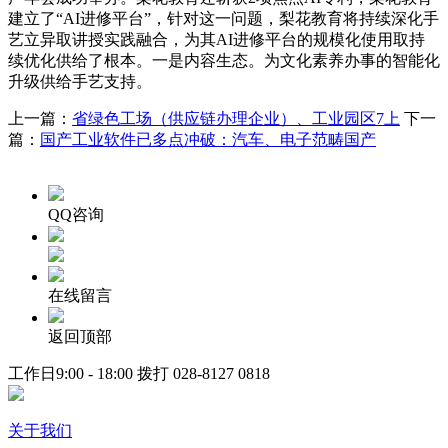
建立了“AI进修平台”，针对这一问题，梨花教育将持续深化手
艺立异取讲授实践融合，为其AI进修平台的规模化使用取持
续优化供给了根本。一是内容生态。为文化素养办事的智能化
升级供给手艺支持。
上一篇：
省绿色工场（供应链办理企业）、工业园区7上
下一
篇：
国产工业软件已多点冲破：汽车、电子范畴国产
QQ咨询
在线留言
返回顶部
工作日9:00 - 18:00 拨打
028-8127 0818
关于我们