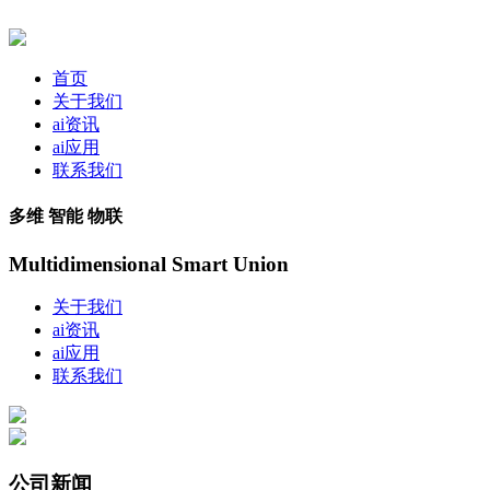
首页
关于我们
ai资讯
ai应用
联系我们
多维 智能 物联
Multidimensional Smart Union
关于我们
ai资讯
ai应用
联系我们
公司新闻